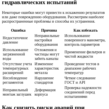
гидравлических испытаний
Некоторые ошибки могут привести к искажению результатов
или даже повреждению оборудования. Рассмотрим наиболее
распространенные проблемы и способы их устранения.
Ошибка
Причина
Как избежать
Неправильные
Использование
Недостаточное
настройки
поверенного манометра,
давление
оборудования
контроль параметров
Использование
Отложения и
Применение фильтров и
загрязненной
частицы могут
чистой жидкости
воды
забить каналы
Отсутствие учета
Изменение
Проведение тестов в
температурных
характеристик
диапазоне рабочих
расширений
металла
температур
Несоблюдение
Нарушение
Четкое следование
регламентов
стандартов
ГОСТ и API
Проверка надежности
Неправильный
Деформация
соединений перед
монтаж заглушек
корпуса
испытаниями
Как снизить риски аварий при