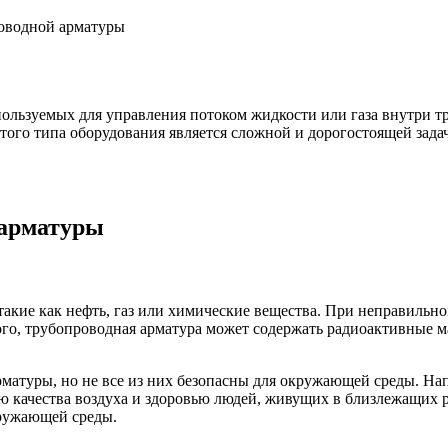
оводной арматуры
пользуемых для управления потоком жидкости или газа внутри т
этого типа оборудования является сложной и дорогостоящей зада
 арматуры
такие как нефть, газ или химические вещества. При неправиль
ого, трубопроводная арматура может содержать радиоактивные м
рматуры, но не все из них безопасны для окружающей среды. На
ю качества воздуха и здоровью людей, живущих в близлежащих р
кружающей среды.