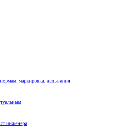
 нормам, маркировка, испытания
ктуальным
ист инженера