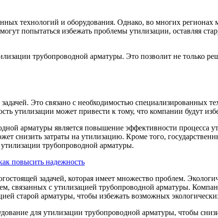
ных технологий и оборудования. Однако, во многих регионах м
гут попытаться избежать проблемы утилизации, оставляя стару
тилизации трубопроводной арматуры. Это позволит не только ре
задачей. Это связано с необходимостью специализированных те
сть утилизации может привести к тому, что компании будут избе
одной арматуры является повышение эффективности процесса у
ожет снизить затраты на утилизацию. Кроме того, государстве
я утилизации трубопроводной арматуры.
 как повысить надежность
гостоящей задачей, которая имеет множество проблем. Экологи
блем, связанных с утилизацией трубопроводной арматуры. Комп
ацией старой арматуры, чтобы избежать возможных экологически
удование для утилизации трубопроводной арматуры, чтобы снизи