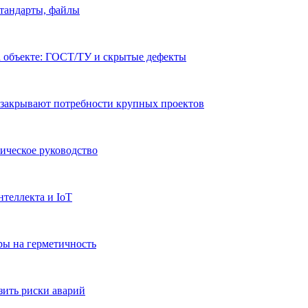
стандарты, файлы
а объекте: ГОСТ/ТУ и скрытые дефекты
 закрывают потребности крупных проектов
ическое руководство
теллекта и IoT
ры на герметичность
зить риски аварий