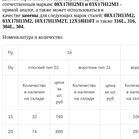
отечественным маркам:
08Х17Н12М3 и 03Х17Н12М3
–
прямой аналог, а также может использоваться в
качестве
замены
для следующих марок сталей:
08Х17Н13М2,
03Х17Н13М2, 10Х17Н13М2Т, 12Х18Н10Т
и также
316L, 316,
304L, 304
.
Номенклатура и количество
Pу
16
Dу
плоский тип 01
воротник тип 11
вор
цена
Количество
Количество
цена
Количе
за
в наличии
в наличии
за шт,
в нал
шт,
на складе
на складе
руб
на ск
руб
15
32
740
10
20
74
880
28