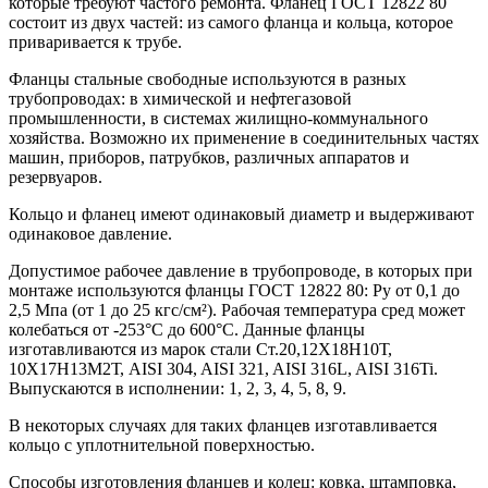
которые требуют частого ремонта. Фланец ГОСТ 12822 80
состоит из двух частей: из самого фланца и кольца, которое
приваривается к трубе.
Фланцы стальные свободные используются в разных
трубопроводах: в химической и нефтегазовой
промышленности, в системах жилищно-коммунального
хозяйства. Возможно их применение в соединительных частях
машин, приборов, патрубков, различных аппаратов и
резервуаров.
Кольцо и фланец имеют одинаковый диаметр и выдерживают
одинаковое давление.
Допустимое рабочее давление в трубопроводе, в которых при
монтаже используются фланцы ГОСТ 12822 80: Ру от 0,1 до
2,5 Мпа (от 1 до 25 кгс/см²). Рабочая температура сред может
колебаться от -253°С до 600°С. Данные фланцы
изготавливаются из марок стали Ст.20,12Х18Н10Т,
10Х17Н13М2Т, AISI 304, AISI 321, AISI 316L, AISI 316Ti.
Выпускаются в исполнении: 1, 2, 3, 4, 5, 8, 9.
В некоторых случаях для таких фланцев изготавливается
кольцо с уплотнительной поверхностью.
Способы изготовления фланцев и колец: ковка, штамповка,