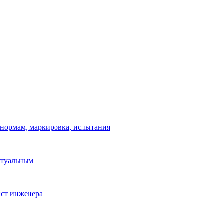
 нормам, маркировка, испытания
ктуальным
ист инженера