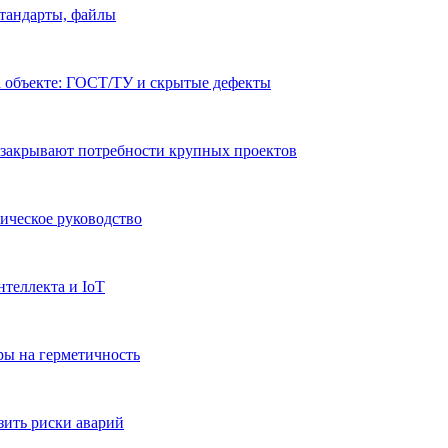
стандарты, файлы
а объекте: ГОСТ/ТУ и скрытые дефекты
 закрывают потребности крупных проектов
ическое руководство
теллекта и IoT
ры на герметичность
зить риски аварий