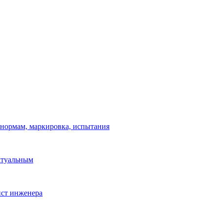
 нормам, маркировка, испытания
ктуальным
ист инженера