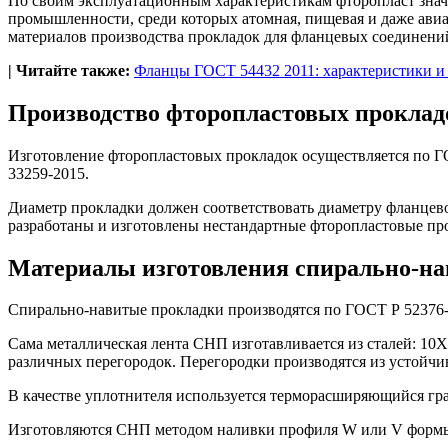
По своим эксплуатационным характеристикам фторопласт знач
промышленности, среди которых атомная, пищевая и даже авиа
материалов производства прокладок для фланцевых соединени
| Читайте также:
Фланцы ГОСТ 54432 2011: характеристики и
Производство фторопластовых проклад
Изготовление фторопластовых прокладок осуществляется по 
33259-2015.
Диаметр прокладки должен соответствовать диаметру фланцево
разработаны и изготовлены нестандартные фторопластовые пр
Материалы изготовления спирально-н
Спирально-навитые прокладки производятся по ГОСТ Р 52376-2
Сама металлическая лента СНП изготавливается из сталей: 
различных перегородок. Перегородки производятся из устойч
В качестве уплотнителя используется терморасширяющийся гра
Изготовляются СНП методом наливки профиля W или V форм