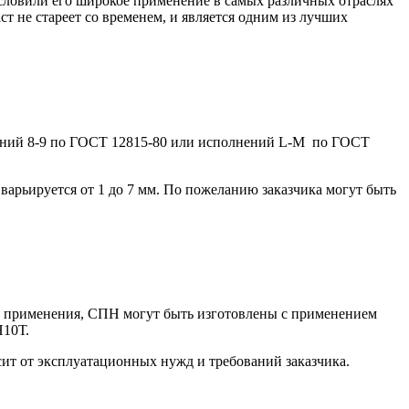
словили его широкое применение в самых различных отраслях
 не стареет со временем, и является одним из лучших
ений 8-9 по ГОСТ 12815-80 или исполнений L-M по ГОСТ
арьируется от 1 до 7 мм. По пожеланию заказчика могут быть
ы применения, СПН могут быть изготовлены с применением
Н10Т.
ит от эксплуатационных нужд и требований заказчика.