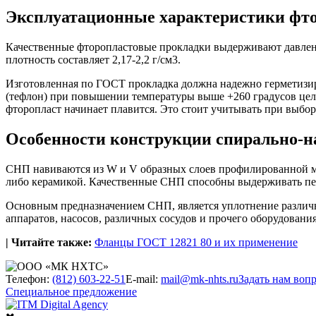
Эксплуатационные характеристики фт
Качественные фторопластовые прокладки выдерживают давление 
плотность составляет 2,17-2,2 г/см3.
Изготовленная по ГОСТ прокладка должна надежно герметизиро
(тефлон) при повышении температуры выше +260 градусов цель
фторопласт начинает плавится. Это стоит учитывать при выбор
Особенности конструкции спирально-н
СНП навиваются из W и V образных слоев профилированной 
либо керамикой. Качественные СНП способны выдерживать пере
Основным предназначением СНП, является уплотнение различ
аппаратов, насосов, различных сосудов и прочего оборудован
| Читайте также:
Фланцы ГОСТ 12821 80 и их применение
Телефон:
(812) 603-22-51
E-mail:
mail@mk-nhts.ru
Задать нам воп
Специальное предложение