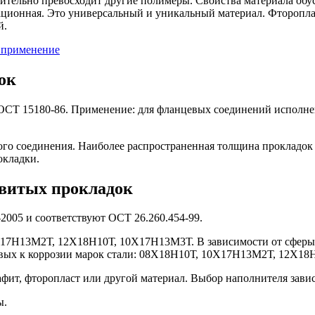
ительно превосходит другие полимеры. Свойства материала обу
ционная. Это универсальный и уникальный материал. Фторопласт
й.
 применение
ок
ГОСТ 15180-86. Применение: для фланцевых соединений исполн
го соединения. Наиболее распространенная толщина прокладок в
окладки.
авитых прокладок
005 и соответствуют ОСТ 26.260.454-99.
10Х17Н13М2Т, 12Х18Н10Т, 10Х17Н13М3Т. В зависимости от сфер
ивых к коррозии марок стали: 08Х18Н10Т, 10Х17Н13М2Т, 12Х18
фит, фторопласт или другой материал. Выбор наполнителя завис
ы.