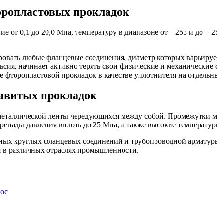
оропластовых прокладок
от 0,1 до 20,0 Мпа, температуру в диапазоне от – 253 и до + 2
вать любые фланцевые соединения, диаметр которых варьируется
сия, начинает активно терять свои физические и механические 
е фторопластовой прокладок в качестве уплотнителя на отдельн
авитых прокладок
металлической ленты чередующихся между собой. Промежутки 
пады давления вплоть до 25 Мпа, а также высокие температуры
ных круглых фланцевых соединений и трубопроводной арматур
ия в различных отраслях промышленности.
рос