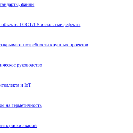
стандарты, файлы
а объекте: ГОСТ/ТУ и скрытые дефекты
 закрывают потребности крупных проектов
ическое руководство
теллекта и IoT
ры на герметичность
зить риски аварий